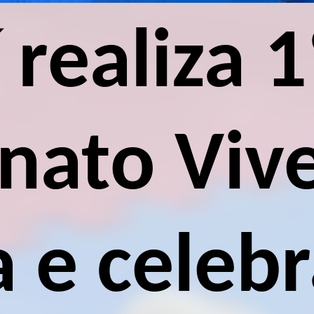
 realiza 1
ato Viv
 e celebr