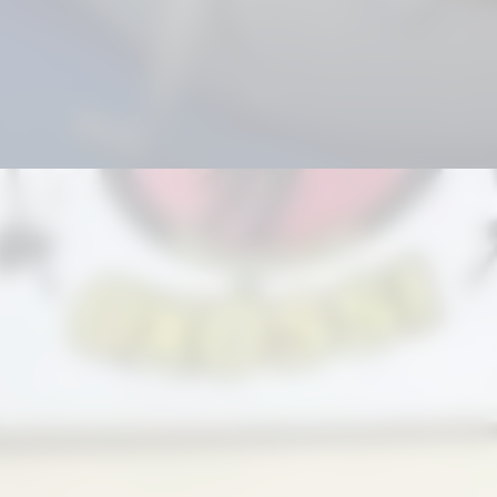
rizou cultura,
tralidade