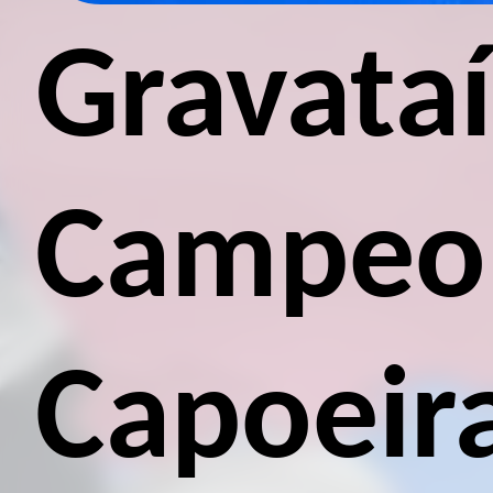
Gravataí
Campeon
Capoeira