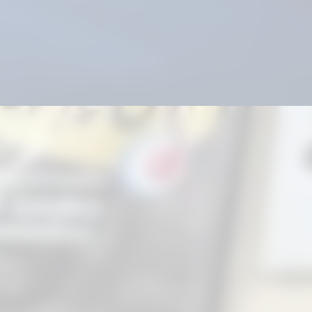
 atletas e valo
 social e ances