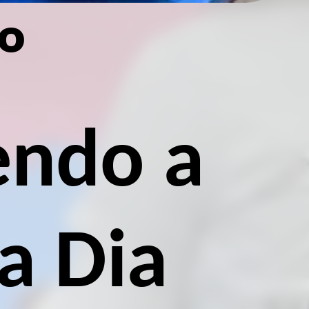
º
endo a
a Dia