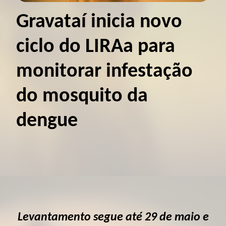
Gravataí inicia novo
ciclo do LIRAa para
monitorar infestação
do mosquito da
dengue
Levantamento segue até 29 de maio e