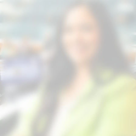
construindo um mandato marcado
pela dedicação às pessoas, pela defesa
da família, da fé e por um olhar
sensível às causas sociais do Rio
Grande do Sul. Formada em Gestão
Pública e pós-graduada em Direito
Administrativo, Eliana levou para a
Assembleia Legislativa a experiência
de quem sempre trabalhou próxima da
comunidade e das famílias gaúchas.