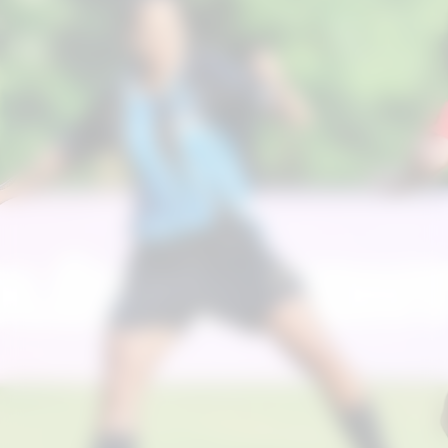
registrando cinco vitórias, dois
empates e cinco derrotas. O ataque
gremista anotou 17 gols, enquanto a
defesa foi vazada 12 vezes.