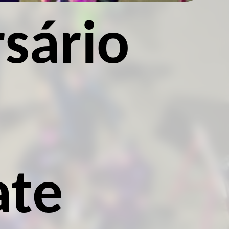
sário
ate