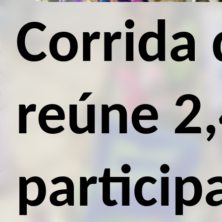
Corrida 
reúne 2,
particip