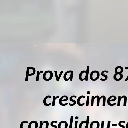
 anos do municí
o de 200% nas i
 como a maior 