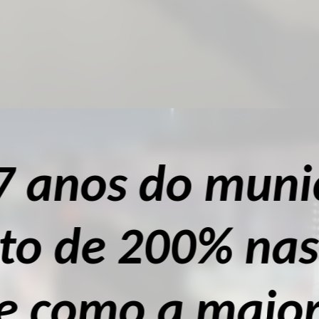
pio registrou
nscrições e
corrida de rua