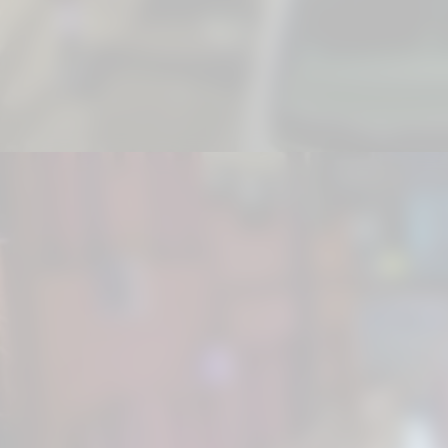
Prova dos 87
cresciment
consolidou-se