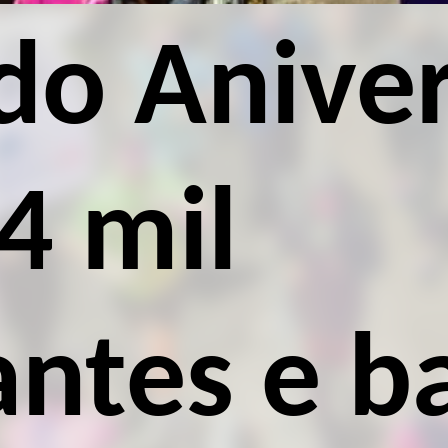
do Aniver
4 mil
antes e b