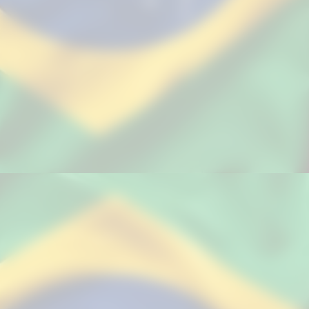
A eliminação do Brasil para a Noruega
nas oitavas de final da Copa do Mundo
de 2026 é um baque profundo, que vai