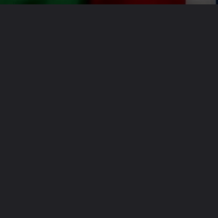
Opening
https://realnews.com.br/brasil-eliminado-o-peso-da-historia-nao-ganha-jogo/
Visite nosso site e veja todos os outros
artigos disponíveis!