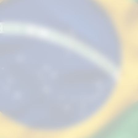
muito além de um simples resultado
esportivo. É o choque de realidade de
uma seleção que, mais uma vez,
parece ter se perdido entre o peso da
sua própria camisa e a evolução tática
do futebol moderno.