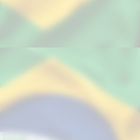
O Brasil entra em toda Copa não
apenas para competir, mas com a
obrigação cultural de vencer. Esse
peso, que deveria ser um combustível,
acaba se tornando uma ansiedade
paralisante. Contra a Noruega, vimos
um time que tentou resolver tudo na