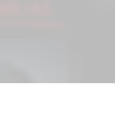
as plataformas 
aturam bilhões d
hões de família