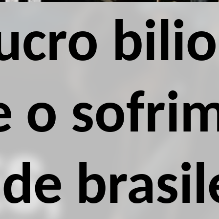
lucro bili
e o sofri
de brasil