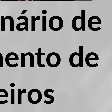
onário de
mento de
eiros