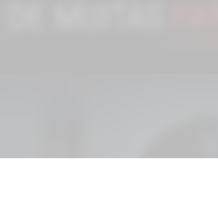
Enquanto 
esportivas f
os anos, mil