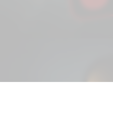
de apostas
e reais todos
s brasileiras