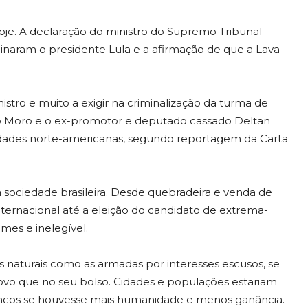
 hoje. A declaração do ministro do Supremo Tribunal
minaram o presidente Lula e a afirmação de que a Lava
stro e muito a exigir na criminalização da turma de
rgio Moro e o ex-promotor e deputado cassado Deltan
dades norte-americanas, segundo reportagem da Carta
à sociedade brasileira. Desde quebradeira e venda de
nternacional até a eleição do candidato de extrema-
imes e inelegível.
 as naturais como as armadas por interesses escusos, se
ovo que no seu bolso. Cidades e populações estariam
rancos se houvesse mais humanidade e menos ganância.