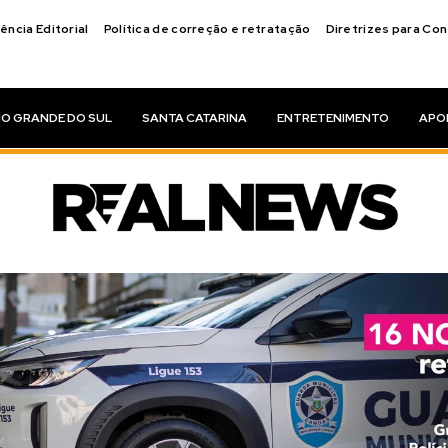
ência Editorial
Política de correção e retratação
Diretrizes para Co
IO GRANDE DO SUL
SANTA CATARINA
ENTRETENIMENTO
APO