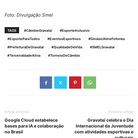
Foto: Divulgação Smel
TAGS
#CâmbioGravataí
#EsporteInclusivo
#EsporteParaTodos
#EventosEsportivos
#GinásioAlineFofonka
#PrefeituraDeGravataí
#QualidadeDeVida
#SMELGravataí
#TerceiraIdadeAtiva
#TorneioDeCâmbio
Artigo anterior
Próximo artigo
Google Cloud estabelece
Gravataí celebra o Dia
bases para IA e colaboração
Internacional da Juventude
no Brasil
com atividades esportivas e
culturais