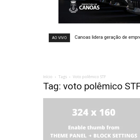
Canoas lidera geração de empr
AO VIVO
Início
Tags
Voto polêmico STF
Tag: voto polêmico ST