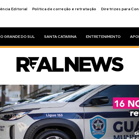
ência Editorial
Política de correção e retratação
Diretrizes para Co
IO GRANDE DO SUL
SANTA CATARINA
ENTRETENIMENTO
APO