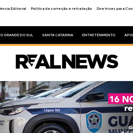
ência Editorial
Política de correção e retratação
Diretrizes para Co
IO GRANDE DO SUL
SANTA CATARINA
ENTRETENIMENTO
APO