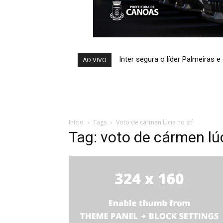
Inter segura o líder Palmeiras 
AO VIVO
Início
Tags
Voto de cármen lúcia no stf
Tag: voto de cármen lúc