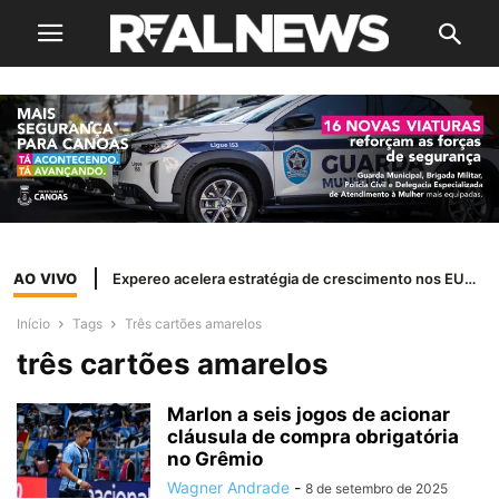
AO VIVO
Expereo acelera estratégia de crescimento nos EUA com a nomeação de Margi Shaw como presidente independente
Início
Tags
Três cartões amarelos
três cartões amarelos
Marlon a seis jogos de acionar
cláusula de compra obrigatória
no Grêmio
Wagner Andrade
-
8 de setembro de 2025