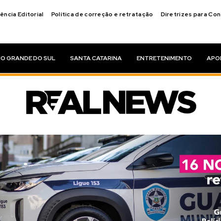
ência Editorial
Política de correção e retratação
Diretrizes para Co
IO GRANDE DO SUL
SANTA CATARINA
ENTRETENIMENTO
APO