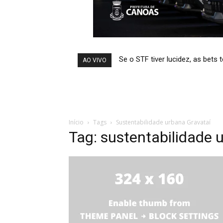
Se o STF tiver lucidez, as bets
AO VIVO
Início
Tags
Sustentabilidade urbana Gravataí
Tag: sustentabilidade 