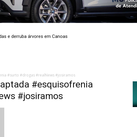
adas e derruba árvores em Canoas
nia #surto #drogas #realNews #josiramos
aptada #esquisofrenia
ews #josiramos