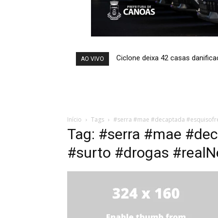
Ciclone deixa 42 casas danific
AO VIVO
Início
Tags
#serra #mae #decaptada #esquisofre
Tag: #serra #mae #dec
#surto #drogas #realN