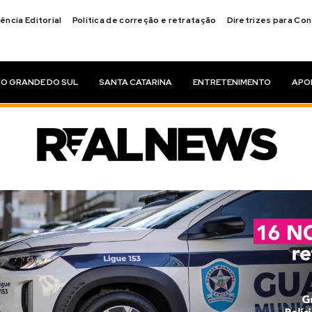
ência Editorial
Política de correção e retratação
Diretrizes para Co
IO GRANDE DO SUL
SANTA CATARINA
ENTRETENIMENTO
APO