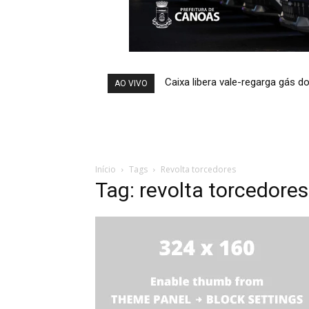
Caixa libera vale-regarga gás d
AO VIVO
Início
Tags
Revolta torcedores
Tag: revolta torcedores