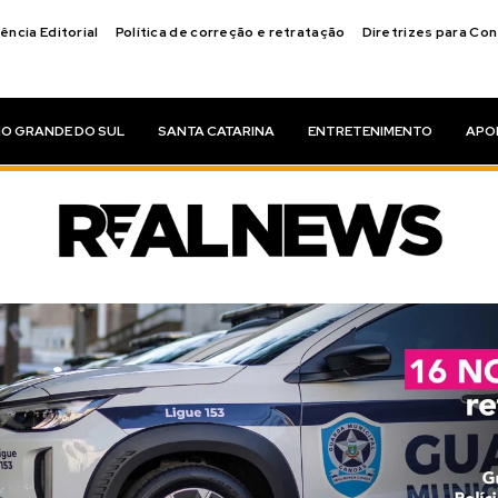
ência Editorial
Política de correção e retratação
Diretrizes para Co
IO GRANDE DO SUL
SANTA CATARINA
ENTRETENIMENTO
APO