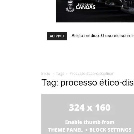
Alerta médico: O uso indiscri
AO VIVO
Início
Tags
Processo ético-disciplinar
Tag: processo ético-dis