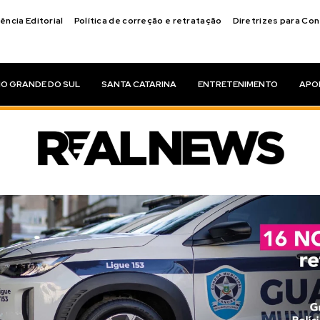
ência Editorial
Política de correção e retratação
Diretrizes para Co
IO GRANDE DO SUL
SANTA CATARINA
ENTRETENIMENTO
APO