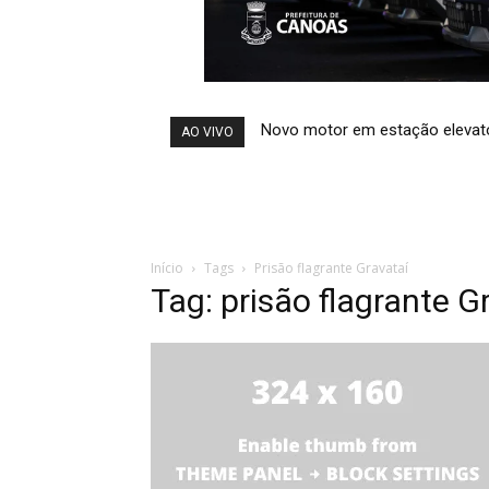
Novo motor em estação elevató
AO VIVO
Início
Tags
Prisão flagrante Gravataí
Tag: prisão flagrante G