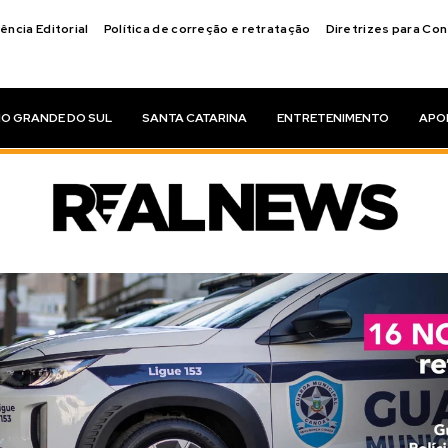
ência Editorial
Política de correção e retratação
Diretrizes para Co
IO GRANDE DO SUL
SANTA CATARINA
ENTRETENIMENTO
APO