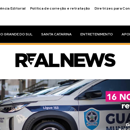
ência Editorial
Política de correção e retratação
Diretrizes para Co
IO GRANDE DO SUL
SANTA CATARINA
ENTRETENIMENTO
APO