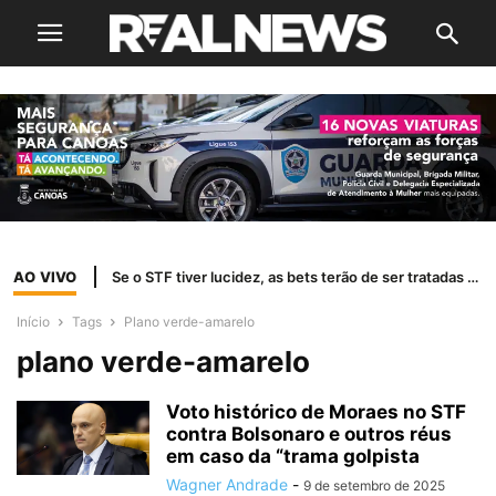
AO VIVO
Se o STF tiver lucidez, as bets terão de ser tratadas como jogo de azar
Início
Tags
Plano verde-amarelo
plano verde-amarelo
Voto histórico de Moraes no STF
contra Bolsonaro e outros réus
em caso da “trama golpista
Wagner Andrade
-
9 de setembro de 2025