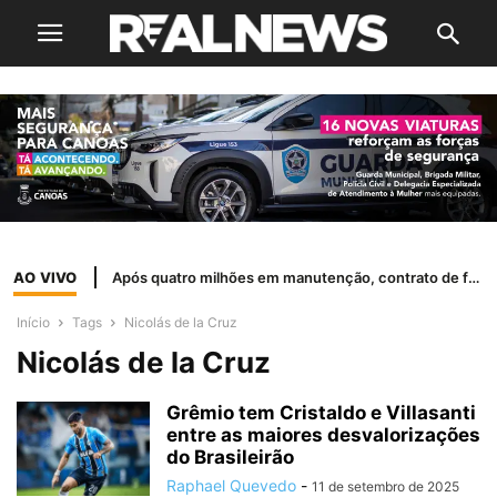
AO VIVO
Após quatro milhões em manutenção, contrato de frota herdado de Wasem é suspenso
Início
Tags
Nicolás de la Cruz
Nicolás de la Cruz
Grêmio tem Cristaldo e Villasanti
entre as maiores desvalorizações
do Brasileirão
Raphael Quevedo
-
11 de setembro de 2025