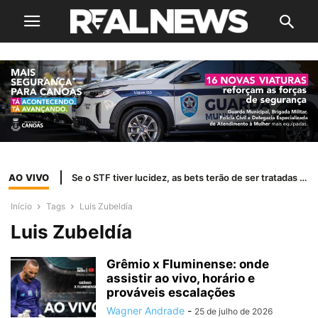
AO VIVO
Se o STF tiver lucidez, as bets terão de ser tratadas como jogo de azar
Início
Tags
Luis Zubeldía
Luis Zubeldía
Grêmio x Fluminense: onde
assistir ao vivo, horário e
prováveis escalações
Wagner Andrade
-
25 de julho de 2026