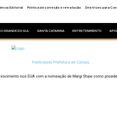
ência Editorial
Política de correção e retratação
Diretrizes para Co
IO GRANDE DO SUL
SANTA CATARINA
ENTRETENIMENTO
APO
 crescimento nos EUA com a nomeação de Margi Shaw como preside