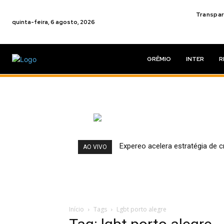
Transpar
quinta-feira, 6 agosto, 2026
GRÊMIO
INTER
R
Expereo acelera estratégia de
AO VIVO
Início
Tags
Lgbt porto alegre