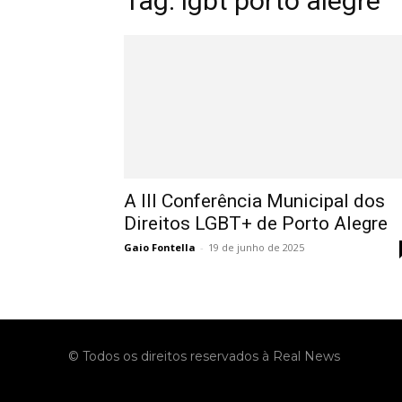
Tag: lgbt porto alegre
A III Conferência Municipal dos
Direitos LGBT+ de Porto Alegre
Gaio Fontella
-
19 de junho de 2025
© Todos os direitos reservados à Real News
No menu items!