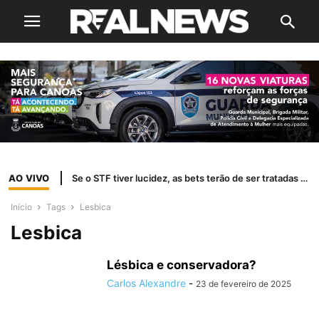
AO VIVO
Se o STF tiver lucidez, as bets terão de ser tratadas como jogo de azar
Início
Tags
Lesbica
Lesbica
Lésbica e conservadora?
Carlos Alexandre
-
23 de fevereiro de 2025