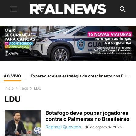
AO VIVO
Expereo acelera estratégia de crescimento nos EUA com a nomeação de Margi Shaw como presidente independente
Início
Tags
LDU
LDU
Botafogo deve poupar jogadores
contra o Palmeiras no Brasileirão
Raphael Quevedo
-
16 de agosto de 2025