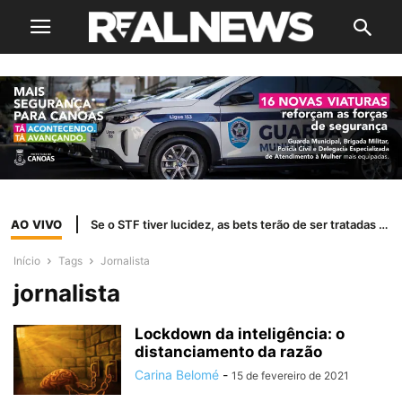
AO VIVO
Se o STF tiver lucidez, as bets terão de ser tratadas como jogo de azar
Início
Tags
Jornalista
jornalista
Lockdown da inteligência: o
distanciamento da razão
Carina Belomé
-
15 de fevereiro de 2021