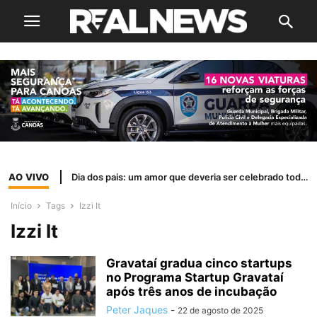
AO VIVO
Dia dos pais: um amor que deveria ser celebrado todos os dias
Início
Tags
Izzi It
Izzi It
Gravataí gradua cinco startups
no Programa Startup Gravataí
após três anos de incubação
Peter Jaques
-
22 de agosto de 2025