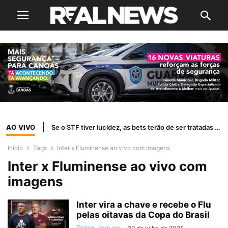
AO VIVO
Se o STF tiver lucidez, as bets terão de ser tratadas como jogo de azar
Início
Tags
Inter x Fluminense ao vivo com imagens
Inter x Fluminense ao vivo com
imagens
Inter vira a chave e recebe o Flu
pelas oitavas da Copa do Brasil
Peter Jaques
-