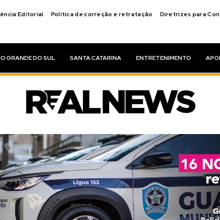
ência Editorial
Política de correção e retratação
Diretrizes para Co
IO GRANDE DO SUL
SANTA CATARINA
ENTRETENIMENTO
APO