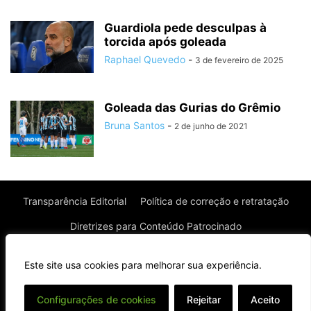
Guardiola pede desculpas à
torcida após goleada
Raphael Quevedo
-
3 de fevereiro de 2025
Goleada das Gurias do Grêmio
Bruna Santos
-
2 de junho de 2021
Transparência Editorial
Política de correção e retratação
Diretrizes para Conteúdo Patrocinado
Política de Privacidade
Política de Cookies
Este site usa cookies para melhorar sua experiência.
Termos de uso
⌄
Configurações de cookies
Rejeitar
Aceito
© Todos os direitos reservados à Real News