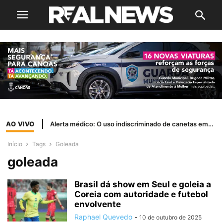
AO VIVO
Alerta médico: O uso indiscriminado de canetas emagrecedoras por jovens
Início
Tags
Goleada
goleada
Brasil dá show em Seul e goleia a
Coreia com autoridade e futebol
envolvente
Raphael Quevedo
-
10 de outubro de 2025