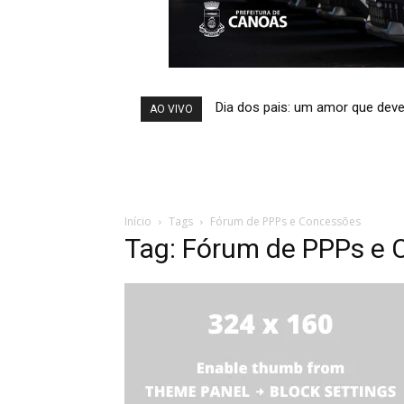
Dia dos pais: um amor que deve
AO VIVO
Início
Tags
Fórum de PPPs e Concessões
Tag: Fórum de PPPs e