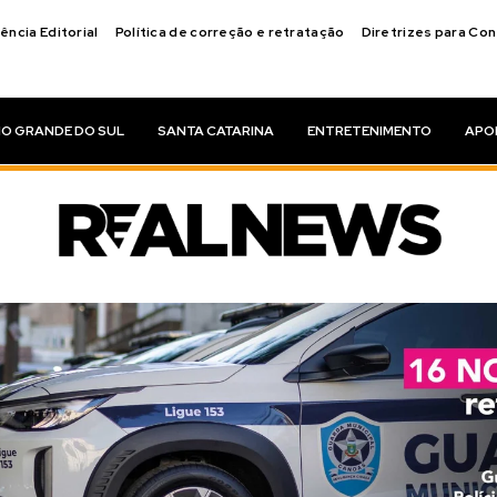
ência Editorial
Política de correção e retratação
Diretrizes para Co
IO GRANDE DO SUL
SANTA CATARINA
ENTRETENIMENTO
APO