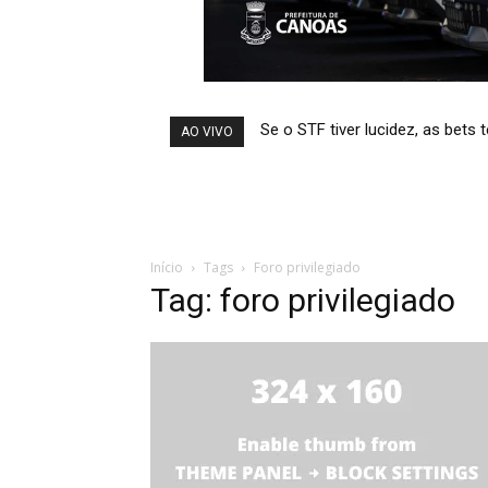
Se o STF tiver lucidez, as bets
AO VIVO
Início
Tags
Foro privilegiado
Tag: foro privilegiado