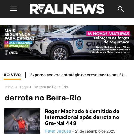
AO VIVO
Expereo acelera estratégia de crescimento nos EUA com a nomeação de Margi Shaw como presidente independente
Início
Tags
Derrota no Beira-Rio
derrota no Beira-Rio
Roger Machado é demitido do
Internacional após derrota no
Gre-Nal 448
Peter Jaques
-
21 de setembro de 2025