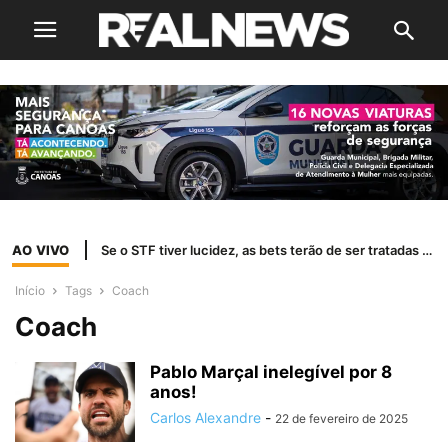
AO VIVO
Se o STF tiver lucidez, as bets terão de ser tratadas como jogo de azar
Início
Tags
Coach
Coach
Pablo Marçal inelegível por 8
anos!
Carlos Alexandre
-
22 de fevereiro de 2025