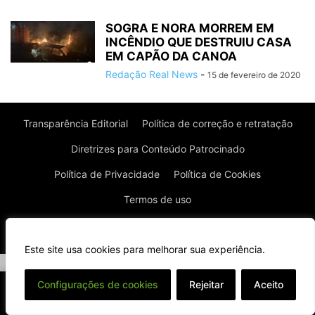
SOGRA E NORA MORREM EM
INCÊNDIO QUE DESTRUIU CASA
EM CAPÃO DA CANOA
Redação Real News
-
15 de fevereiro de 2020
Transparência Editorial
Política de correção e retratação
Diretrizes para Conteúdo Patrocinado
Política de Privacidade
Política de Cookies
Termos de uso
© Todos os direitos reservados à Real News
Este site usa cookies para melhorar sua experiência.
⌄
Configurações de cookies
Rejeitar
Aceito