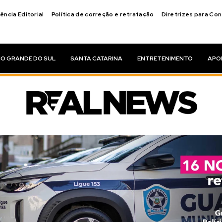
ência Editorial
Política de correção e retratação
Diretrizes para Co
IO GRANDE DO SUL
SANTA CATARINA
ENTRETENIMENTO
APO