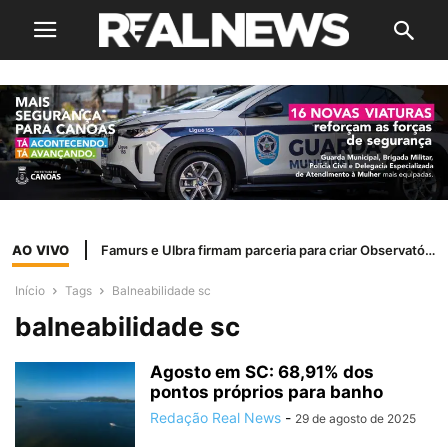
AO VIVO
Famurs e Ulbra firmam parceria para criar Observatório de Dados dos Municípios Gaúchos
Início
Tags
Balneabilidade sc
balneabilidade sc
Agosto em SC: 68,91% dos
pontos próprios para banho
Redação Real News
-
29 de agosto de 2025