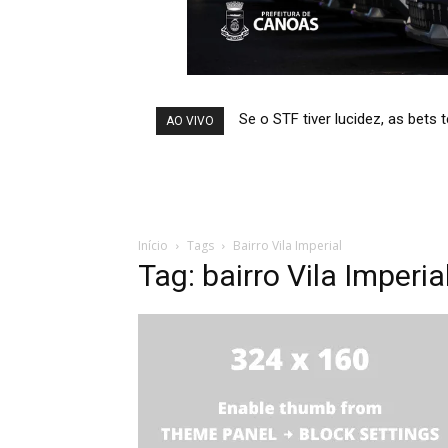
Se o STF tiver lucidez, as bets
Temporais afetam abasteci
AO VIVO
Início
Tags
Bairro Vila Imperial
Tag: bairro Vila Imperia