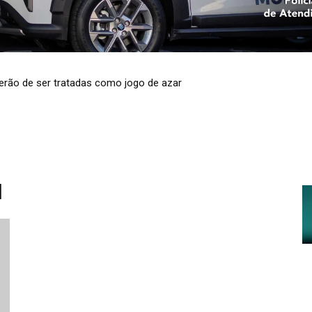
 terão de ser tratadas como jogo de azar
mento de água em 37 cidades do RS
l