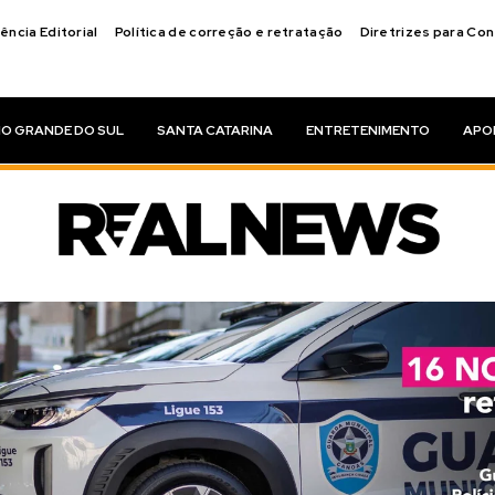
ência Editorial
Política de correção e retratação
Diretrizes para Co
IO GRANDE DO SUL
SANTA CATARINA
ENTRETENIMENTO
APO