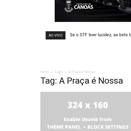
Se o STF tiver lucidez, as bets 
Temporais afetam abastecim
AO VIVO
Início
Tags
A Praça é Nossa
Tag: A Praça é Nossa