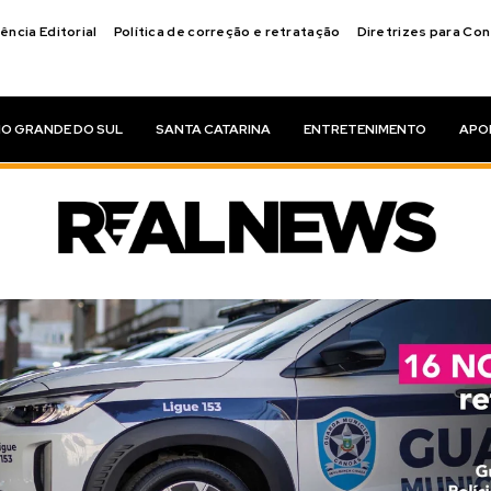
ência Editorial
Política de correção e retratação
Diretrizes para Co
IO GRANDE DO SUL
SANTA CATARINA
ENTRETENIMENTO
APO