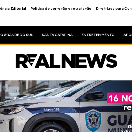
ência Editorial
Política de correção e retratação
Diretrizes para Co
IO GRANDE DO SUL
SANTA CATARINA
ENTRETENIMENTO
APO