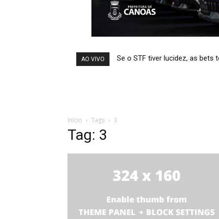
Se o STF tiver lucidez, as bets
AO VIVO
Início
Tags
3
Tag: 3