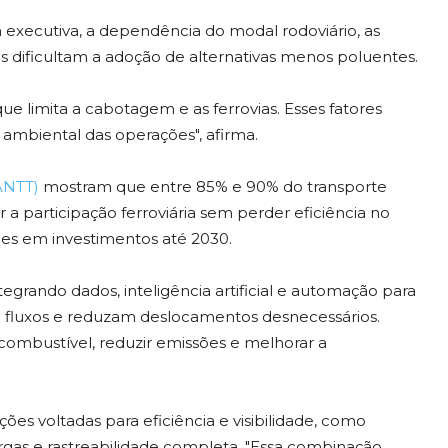
executiva, a dependência do modal rodoviário, as
ões dificultam a adoção de alternativas menos poluentes.
que limita a cabotagem e as ferrovias. Esses fatores
ambiental das operações", afirma.
ANTT)
mostram que entre 85% e 90% do transporte
r a participação ferroviária sem perder eficiência no
ões em investimentos até 2030.
tegrando dados, inteligência artificial e automação para
 fluxos e reduzam deslocamentos desnecessários.
combustível, reduzir emissões e melhorar a
s voltadas para eficiência e visibilidade, como
rgas e rastreabilidade completa. "Essa combinação