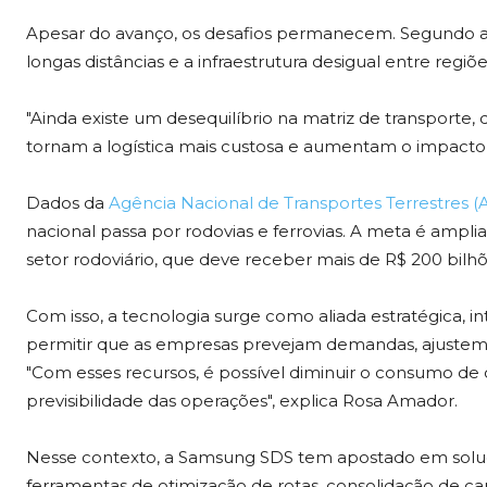
Apesar do avanço, os desafios permanecem. Segundo a 
longas distâncias e a infraestrutura desigual entre regi
"Ainda existe um desequilíbrio na matriz de transporte, 
tornam a logística mais custosa e aumentam o impacto 
Dados da
Agência Nacional de Transportes Terrestres (
nacional passa por rodovias e ferrovias. A meta é amplia
setor rodoviário, que deve receber mais de R$ 200 bilh
Com isso, a tecnologia surge como aliada estratégica, in
permitir que as empresas prevejam demandas, ajustem
"Com esses recursos, é possível diminuir o consumo de 
previsibilidade das operações", explica Rosa Amador.
Nesse contexto, a Samsung SDS tem apostado em soluçõe
ferramentas de otimização de rotas, consolidação de ca