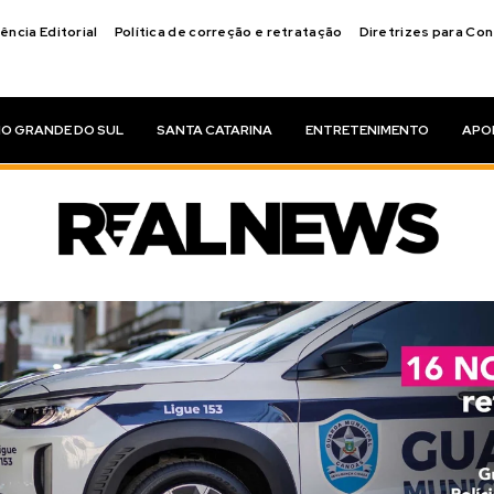
ência Editorial
Política de correção e retratação
Diretrizes para Co
IO GRANDE DO SUL
SANTA CATARINA
ENTRETENIMENTO
APO