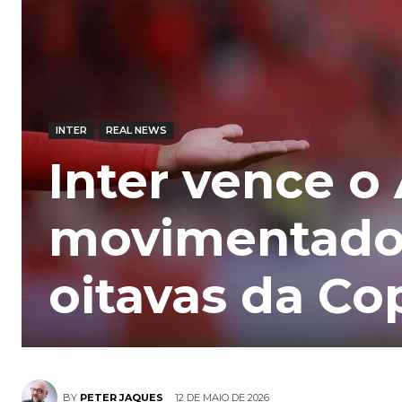
INTER
REAL NEWS
Inter vence o
movimentado 
oitavas da Co
12 DE MAIO DE 2026
BY
PETER JAQUES