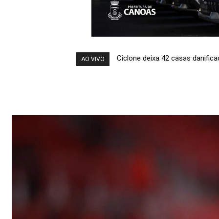
Alerta médico: O uso indiscri
AO VIVO