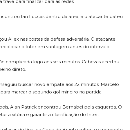
rave para finalizar para as redes.
ncontrou Ian Luccas dentro da área, e o atacante bateu
ou Allex nas costas da defesa adversária. O atacante
recolocar o Inter em vantagem antes do intervalo.
ção complicada logo aos seis minutos. Cabezas acertou
elho direto.
nseguiu buscar novo empate aos 22 minutos. Marcelo
para marcar o segundo gol mineiro na partida.
pois, Alan Patrick encontrou Bernabei pela esquerda. O
r a vitória e garantir a classificação do Inter.
 oitavas de final da Copa do Brasil e reforça o momento