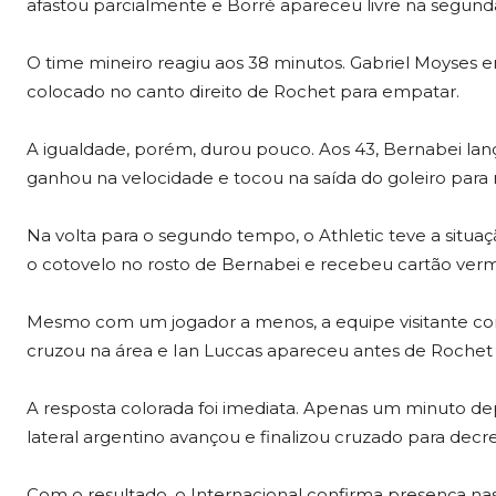
afastou parcialmente e Borré apareceu livre na segunda t
O time mineiro reagiu aos 38 minutos. Gabriel Moyses e
colocado no canto direito de Rochet para empatar.
A igualdade, porém, durou pouco. Aos 43, Bernabei lanç
ganhou na velocidade e tocou na saída do goleiro para 
Na volta para o segundo tempo, o Athletic teve a situa
o cotovelo no rosto de Bernabei e recebeu cartão verm
Mesmo com um jogador a menos, a equipe visitante co
cruzou na área e Ian Luccas apareceu antes de Rochet 
A resposta colorada foi imediata. Apenas um minuto de
lateral argentino avançou e finalizou cruzado para decreta
Com o resultado, o Internacional confirma presença nas