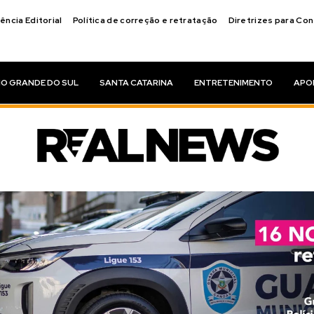
ência Editorial
Política de correção e retratação
Diretrizes para Co
IO GRANDE DO SUL
SANTA CATARINA
ENTRETENIMENTO
APO