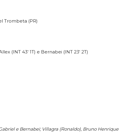
el Trombeta (PR)
Allex (INT 43′ 1T) e Bernabei (INT 23′ 2T)
Gabriel e Bernabei; Villagra (Ronaldo), Bruno Henrique