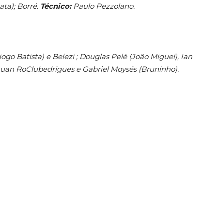
ata); Borré.
Técnico:
Paulo Pezzolano.
ogo Batista) e Belezi ; Douglas Pelé (João Miguel), Ian
auan Ro
Clube
drigues e Gabriel Moysés (Bruninho).