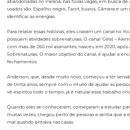
abandonadas no Paraná, nas horas vagas, em busca de ap
usados são: Espelho negro, Tarot, búxios, Câmera e um
identificar as energias.
Para relatar essas histórias, eles criaram um canal no Y
possuem atividades sobrenaturais. O canal ‘Geist – Ale
com mais de 260 mil assinantes, nasceu em 2020, após a
Sobrenaturais. O maior objetivo do canal, é ajudar a e
fechamentos.
Anderson, que, desde muito novo, começou a ter sensibili
de trinta anos, sempre com o intuito de ajudar as pesso
vê espíritos todo o tempo, já é natural esse trabalho on
Quando eles se conheceram, começaram a estudar para 
muitas vezes, chegou perto de pessoas e sentia que a en
mal quando entrava nas casas.