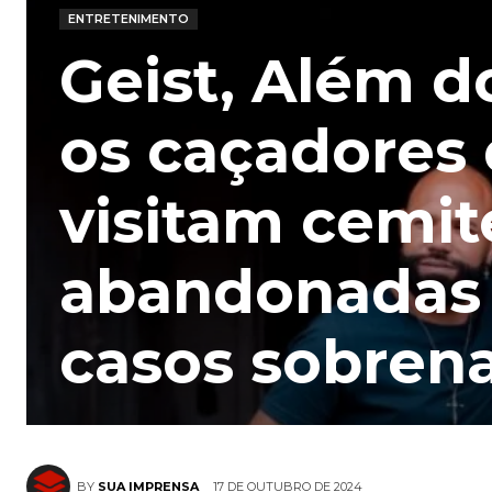
ENTRETENIMENTO
Geist, Além d
os caçadores 
visitam cemit
abandonadas n
casos sobrena
17 DE OUTUBRO DE 2024
BY
SUA IMPRENSA