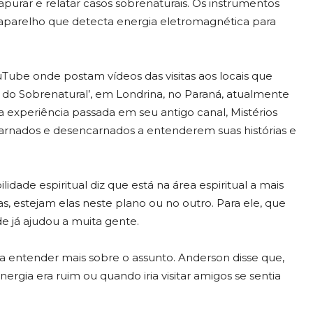
urar e relatar casos sobrenaturais. Os instrumentos
 aparelho que detecta energia eletromagnética para
ouTube onde postam vídeos das visitas aos locais que
m do Sobrenatural’, em Londrina, no Paraná, atualmente
 experiência passada em seu antigo canal, Mistérios
ncarnados e desencarnados a entenderem suas histórias e
dade espiritual diz que está na área espiritual a mais
as, estejam elas neste plano ou no outro. Para ele, que
de já ajudou a muita gente.
entender mais sobre o assunto. Anderson disse que,
ergia era ruim ou quando iria visitar amigos se sentia