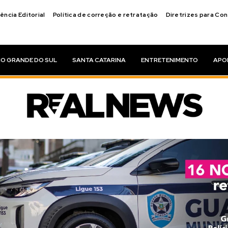
ência Editorial
Política de correção e retratação
Diretrizes para Co
IO GRANDE DO SUL
SANTA CATARINA
ENTRETENIMENTO
APO