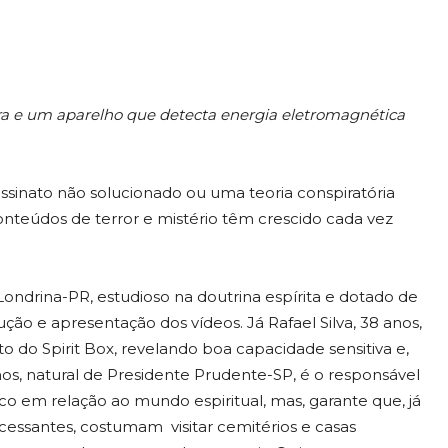
ra e um aparelho que detecta energia eletromagnética
inato não solucionado ou uma teoria conspiratória
onteúdos de terror e mistério têm crescido cada vez
 Londrina-PR, estudioso na doutrina espírita e dotado de
ção e apresentação dos vídeos. Já Rafael Silva, 38 anos,
 do Spirit Box, revelando boa capacidade sensitiva e,
anos, natural de Presidente Prudente-SP, é o responsável
co em relação ao mundo espiritual, mas, garante que, já
ncessantes, costumam visitar cemitérios e casas