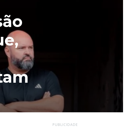
são
ue,
atam
PUBLICIDADE