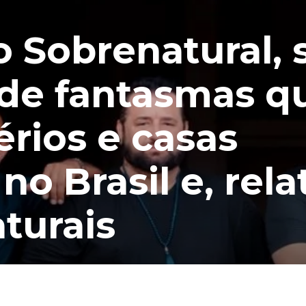
o Sobrenatural, 
de fantasmas q
érios e casas
o Brasil e, rel
turais