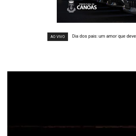
Inter encara o líder Palmeiras 
AO VIVO