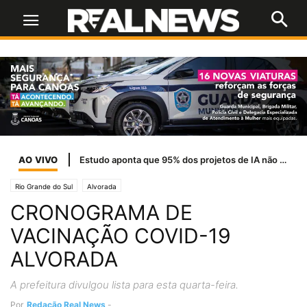
AO VIVO
Estudo aponta que 95% dos projetos de IA não gera retorno
Rio Grande do Sul
Alvorada
CRONOGRAMA DE
VACINAÇÃO COVID-19
ALVORADA
A prefeitura divulgou lista para esta quarta-feira.
Por
Redação Real News
-