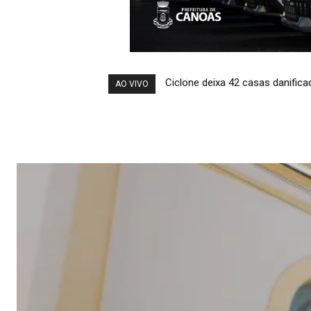
Alerta médico: O uso indiscri
AO VIVO