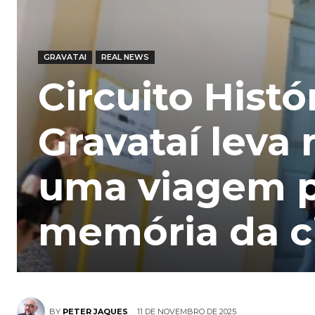
GRAVATAI
REAL NEWS
Circuito Histó
Gravataí leva 
uma viagem pe
memória da c
11 DE NOVEMBRO DE 2025
BY
PETER JAQUES