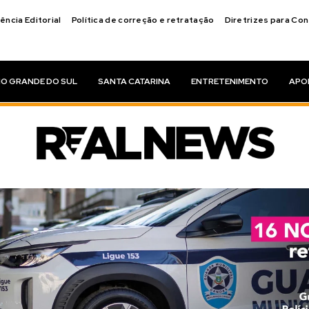
ência Editorial
Política de correção e retratação
Diretrizes para Co
IO GRANDE DO SUL
SANTA CATARINA
ENTRETENIMENTO
APO