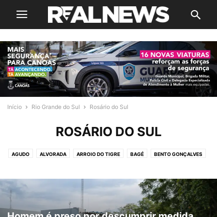
Início
Rio Grande do Sul
Rosário do Sul
ROSÁRIO DO SUL
AGUDO
ALVORADA
ARROIO DO TIGRE
BAGÉ
BENTO GONÇALVES
CACHOEIRINHA
CAMAQUÃ
CAMPO BOM
CANOAS
CAPÃO DA PORTEIRA
CARAZINHO
CAXIAS DO SUL
CHUVISCA
CRUZ ALTA
CRUZEIRO DO SUL
DOIS IRMÃOS
ESPERANÇA DO SUL
ESTÂNCIA VELHA
ESTEIO
FELIZ
GARIBALDI
GRAMADO
Homem é preso por descumprir medida