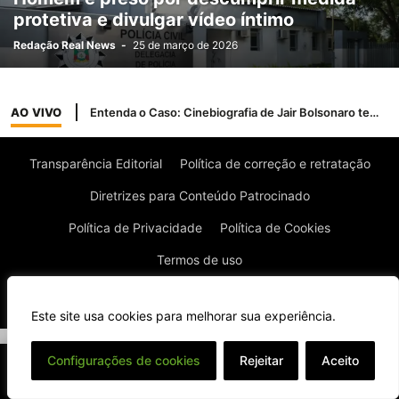
GRAVATAI
GUAÍBA
IJUÍ
IRAÍ
ITAARA
ITACURUBI
IVOTI
protetiva e divulgar vídeo íntimo
JAGUARI
LAJEADO
LITORAL
MINAS GERAIS
MONTENEGRO
Redação Real News
-
25 de março de 2026
MUÇUM
NOVA ESPERANÇA DO SUL
NOVA PETRÓPOLIS
NOVA SANTA RITA
NOVO HAMBURGO
OSÓRIO
PANAMBI
PARECI NOVO
PASSO FUNDO
PELOTAS
PORTO ALEGRE
AO VIVO
Entenda o Caso: Cinebiografia de Jair Bolsonaro tem problemas com a Ancine
RIO GRANDE
ROSÁRIO DO SUL
SANTA MARIA
SANTIAGO
SÃO BORJA
SÃO FRANCISCO DE ASSIS
SÃO GABRIEL
Transparência Editorial
Política de correção e retratação
SÃO LEOPOLDO
SAPIRANGA
SAPUCAIA DO SUL
SERRA
SOBRADINHO
TIRADENTES DO SUL
TORRES
TRIUNFO
VIAMÃO
Diretrizes para Conteúdo Patrocinado
Política de Privacidade
Política de Cookies
Termos de uso
© Todos os direitos reservados à Real News
Este site usa cookies para melhorar sua experiência.
⌄
Configurações de cookies
Rejeitar
Aceito