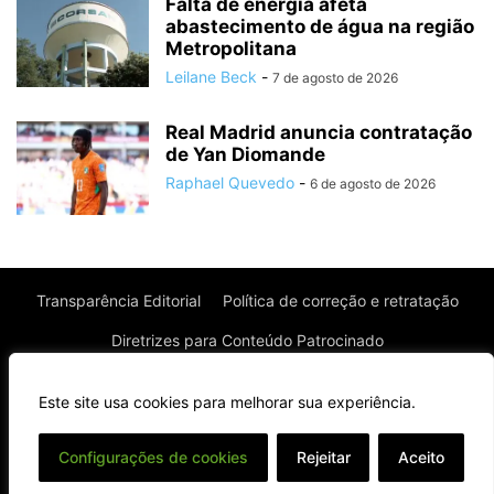
Falta de energia afeta
abastecimento de água na região
Metropolitana
Leilane Beck
-
7 de agosto de 2026
Real Madrid anuncia contratação
de Yan Diomande
Raphael Quevedo
-
6 de agosto de 2026
Transparência Editorial
Política de correção e retratação
Diretrizes para Conteúdo Patrocinado
Política de Privacidade
Política de Cookies
Este site usa cookies para melhorar sua experiência.
Termos de uso
⌄
Configurações de cookies
Rejeitar
Aceito
© Todos os direitos reservados à Real News