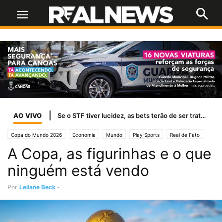
AO VIVO
Se o STF tiver lucidez, as bets terão de ser tratadas como jogo de azar
Copa do Mundo 2026
Economia
Mundo
Play Sports
Real de Fato
A Copa, as figurinhas e o que
Real News
Seleção Brasileira
Opinião
Tribuna Livre
Vida Real
ninguém está vendo
Por
Leilane Beck
-