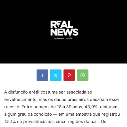
A disfunção erétil costuma ser associada ao
envelhecimento, mas os dados brasileiros desafiam esse
recorte. Entre homens de 18 a 39 anos, 43,9% relataram
algum grau da condição — em uma amostra que registrou
45,1% de prevalência nas cinco regiões do país. Os