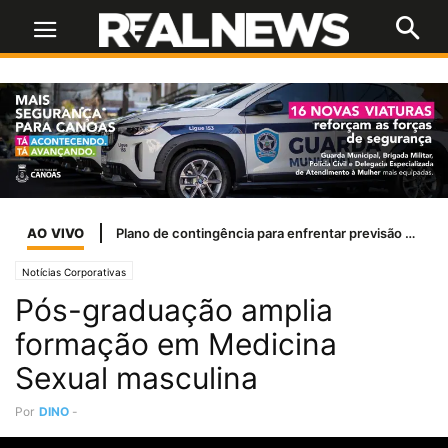
AO VIVO
Grêmio x São Paulo: onde assistir, escalações e arbitragem pelo Brasileirão
Notícias Corporativas
Pós-graduação amplia
formação em Medicina
Sexual masculina
Por
DINO
-