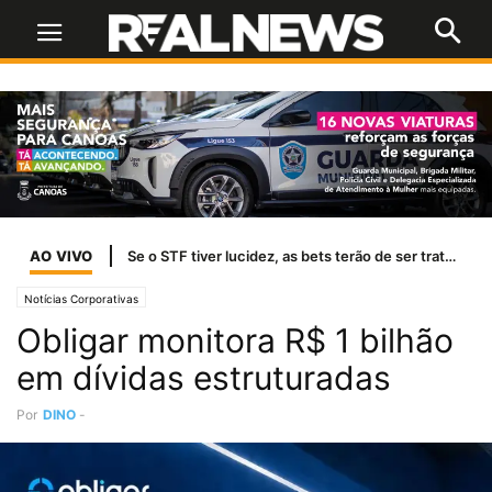
AO VIVO
Temporais afetam abastecimento de água em 37 cidades do RS
Notícias Corporativas
Obligar monitora R$ 1 bilhão
em dívidas estruturadas
Por
DINO
-