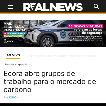
AO VIVO
Inter encara o líder Palmeiras em busca de reação para sair do Z-4
Notícias Corporativas
Ecora abre grupos de
trabalho para o mercado de
carbono
Por
DINO
-