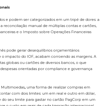
onais
idos e podem ser categorizados em um tripé de dores: a
 a reconciliação manual de múltiplas contas e cartões,
anceiras e o Imposto sobre Operações Financeiras
ês pode gerar desequilíbrios orçamentários
as e o impacto do IOF, acabam corroendo as margens. A
as globais ou cartões de diversos bancos, o que
de despesas orientadas por compliance e governança
s Multimoedas
,
uma forma de realizar compras em
ontar com dois limites: um em real e outro em dólar,
 do seu limite para gastar no cartão PagCorp em um
re o custo em reais de cada transação internacional.