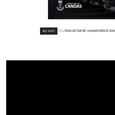
Naser Taher, presidente e fun
AO VIVO
com o P