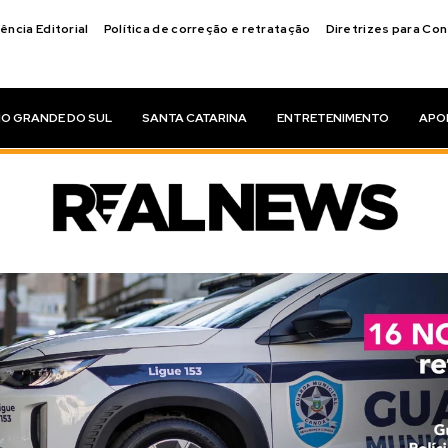
ência Editorial
Política de correção e retratação
Diretrizes para Co
IO GRANDE DO SUL
SANTA CATARINA
ENTRETENIMENTO
APO