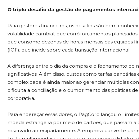
O triplo desafio da gestão de pagamentos internaci
Para gestores financeiros, os desafios são bem conhec
volatilidade cambial, que corrói orçamentos planejados;
que consome dezenas de horas mensais das equipes fin
(IOF), que incide sobre cada transação internacional.
A diferença entre o dia da compra e o fechamento do m
significativos. Além disso, custos como tarifas bancári
complexidade é ainda maior ao gerenciar múltiplas cont
dificulta a conciliação e o cumprimento das políticas 
corporativa.
Para endereçar essas dores, o PagCorp lançou o Limite
moeda estrangeira por meio de cartões, que passam a c
reservado antecipadamente. A empresa converte parte
limite multimoedas segregado, e tem previsibilidade sob