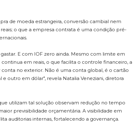
ompra de moeda estrangeira, conversão cambial nem
eais; o que a empresa contrata é uma condição pré-
ernacionais.
e gastar. E com IOF zero ainda. Mesmo com limite em
ontinua em reais, o que facilita o controle financeiro, a
r conta no exterior. Não é uma conta global, é o cartão
e outro em dólar", revela Natalia Veneziani, diretora
que utilizam tal solução observam redução no tempo
aior previsibilidade orçamentária. A visibilidade em
ta auditorias internas, fortalecendo a governança.