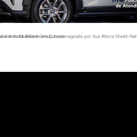
dador do MultiBank Group, homenageado por Sua Alteza Sheikh Nahy
rêmio de Excelência de Ouro em FinTech, Ativos Digitais e Blockcha