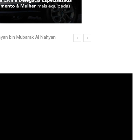
an bin Mubarak Al Nahyan
in