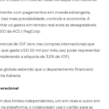
riamente com pagamentos em moeda estrangeira,
az mais previsibilidade, controle e economia. A
nhar os gastos em tempo real evita as desagradáveis
o-CEO da ACG | PagCorp.
rcial de IOF zero nas compras internacionais que
a que gasta USD 50 mil por mês, isso pode representar
iderando a alíquota de 3,5% de IOF).
as globais sabendo que o departamento financeiro
ta Adriana.
peracional
m dois limites independentes, um em reais e outro em
e na plataforma, o colaborador usa o cartão para as